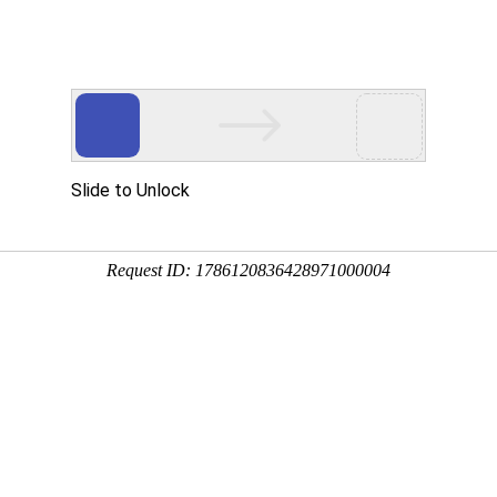
立式液下泵,多吸头排污泵,立式筒袋式凝结水泵,餐厨垃圾泵,H系列直角齿
于公司
新闻中心
产品展示
公司相册
行业应用
技