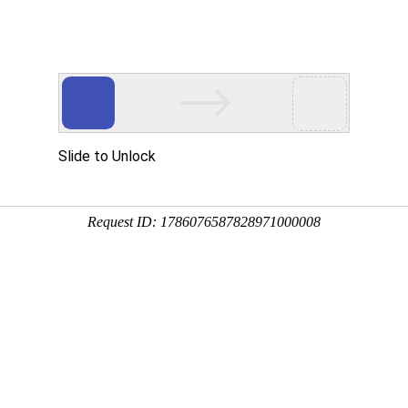
立式液下泵,多吸头排污泵,立式筒袋式凝结水泵,餐厨垃圾泵,H系列直角齿
于公司
新闻中心
产品展示
公司相册
行业应用
技