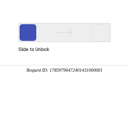
立式液下泵,多吸头排污泵,立式筒袋式凝结水泵,餐厨垃圾泵,H系列直角齿
于公司
新闻中心
产品展示
公司相册
行业应用
技