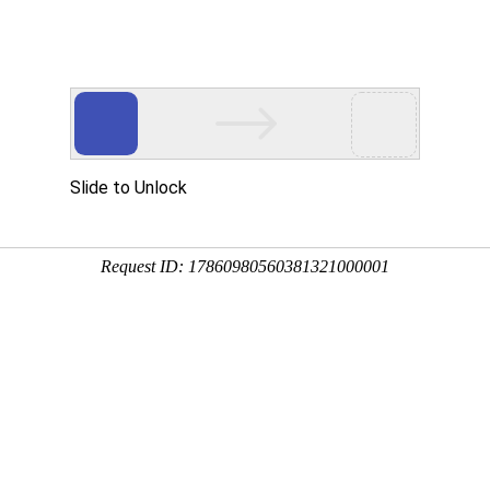
立式液下泵,多吸头排污泵,立式筒袋式凝结水泵,餐厨垃圾泵,H系列直角齿
于公司
新闻中心
产品展示
公司相册
行业应用
技