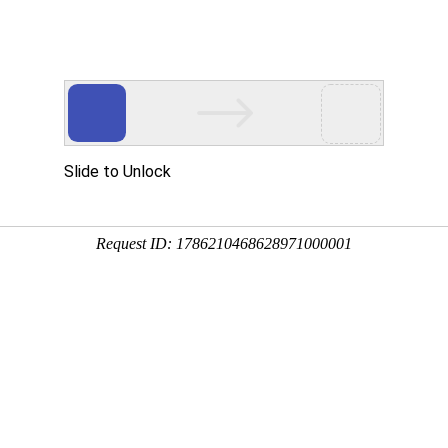
立式液下泵,多吸头排污泵,立式筒袋式凝结水泵,餐厨垃圾泵,H系列直角齿
于公司
新闻中心
产品展示
公司相册
行业应用
技