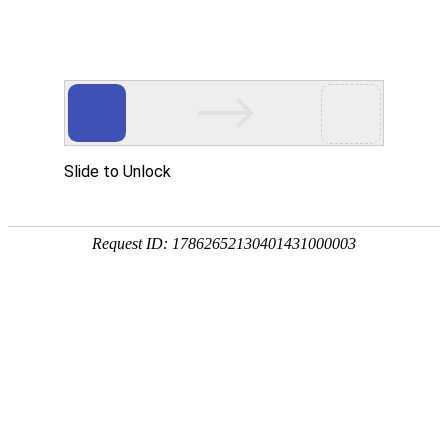
立佳机械专业生产立式长轴泵,长轴液下泵,立式液下泵,
产品展示
筒袋式凝结水泵